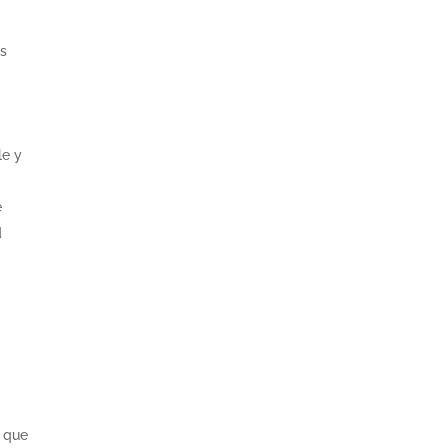
as
le y
e
d
e que