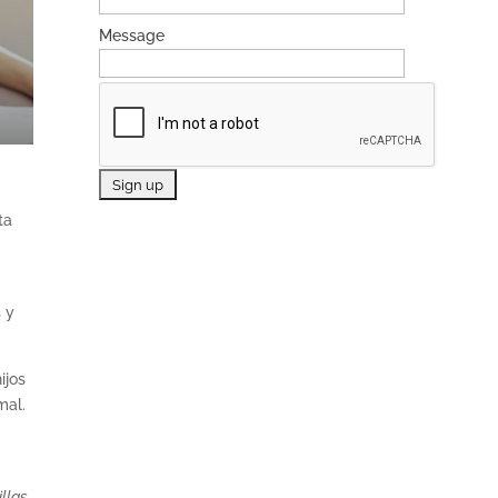
Message
ta
 y
ijos
mal.
llas