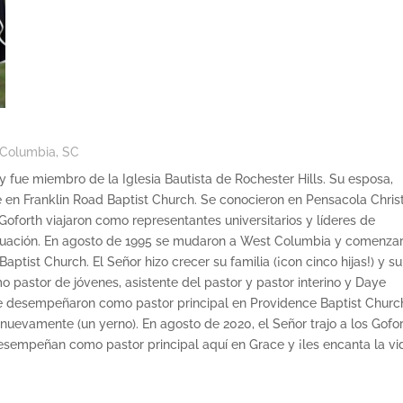
 Columbia, SC
y fue miembro de la Iglesia Bautista de Rochester Hills. Su esposa,
e en Franklin Road Baptist Church. Se conocieron en Pensacola Chris
Goforth viajaron como representantes universitarios y líderes de
duación. En agosto de 1995 se mudaron a West Columbia y comenza
ptist Church. El Señor hizo crecer su familia (¡con cinco hijas!) y su
pastor de jóvenes, asistente del pastor y pastor interino y Daye
se desempeñaron como pastor principal en Providence Baptist Churc
 nuevamente (un yerno). En agosto de 2020, el Señor trajo a los Gofo
sempeñan como pastor principal aquí en Grace y ¡les encanta la vi