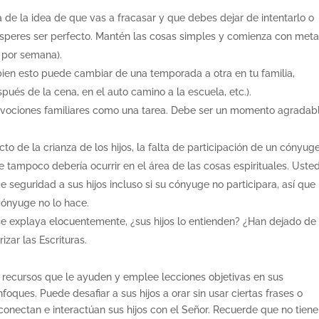
 de la idea de que vas a fracasar y que debes dejar de intentarlo o
 esperes ser perfecto. Mantén las cosas simples y comienza con met
 por semana).
 bien esto puede cambiar de una temporada a otra en tu familia,
pués de la cena, en el auto camino a la escuela, etc.).
devociones familiares como una tarea. Debe ser un momento agradab
to de la crianza de los hijos, la falta de participación de un cónyug
 tampoco debería ocurrir en el área de las cosas espirituales. Uste
de seguridad a sus hijos incluso si su cónyuge no participara, así que
 cónyuge no lo hace.
se explaya elocuentemente, ¿sus hijos lo entienden? ¿Han dejado de
zar las Escrituras.
ice recursos que le ayuden y emplee lecciones objetivas en sus
foques. Puede desafiar a sus hijos a orar sin usar ciertas frases o
 conectan e interactúan sus hijos con el Señor. Recuerde que no tien