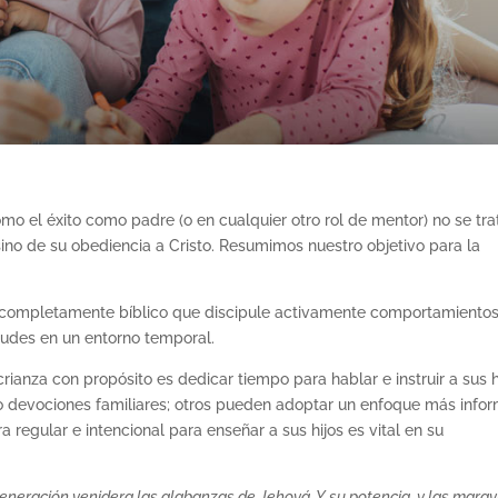
ómo el éxito como padre (o en cualquier otro rol de mentor) no se tra
 sino de su obediencia a Cristo. Resumimos nuestro objetivo para la
 completamente bíblico que discipule activamente comportamientos
tudes en un entorno temporal.
ianza con propósito es dedicar tiempo para hablar e instruir a sus h
o devociones familiares; otros pueden adoptar un enfoque más infor
 regular e intencional para enseñar a sus hijos es vital en su
eneración venidera las alabanzas de Jehová, Y su potencia, y las maravi