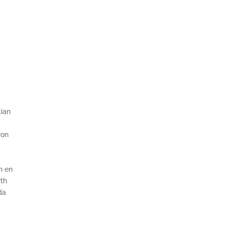
tian
ron
h en
rth
da