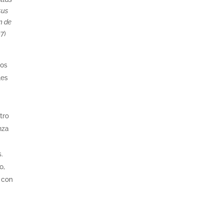
sus
n de
7)
ros
les
tro
nza
.
o,
 con