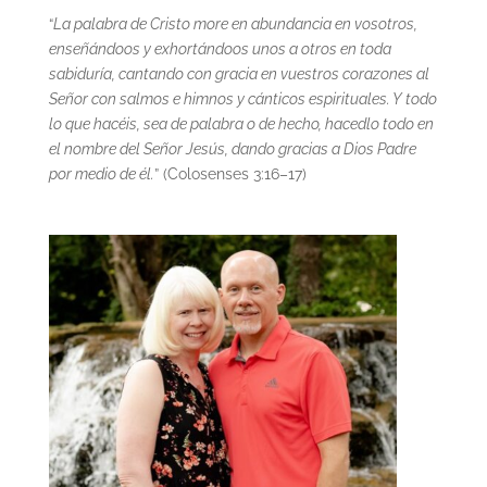
“
La palabra de Cristo more en abundancia en vosotros,
enseñándoos y exhortándoos unos a otros en toda
sabiduría, cantando con gracia en vuestros corazones al
Señor con salmos e himnos y cánticos espirituales. Y todo
lo que hacéis, sea de palabra o de hecho, hacedlo todo en
el nombre del Señor Jesús, dando gracias a Dios Padre
por medio de él.
” (Colosenses 3:16–17)